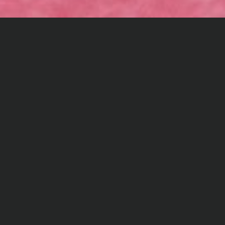
GLORIOUS BUTCHER
KONSTANZ LAGO
D
er erste
Glorious
Butcher
in Deutschland
befindet sich
im 2. OG des LAGO
Shopping
Centers
in Konstanz
direkt neben dem Kino
.
Mit
großer
überdachter
Terrasse
und direktem
Blick auf den Bodensee
erstreckt sich
das
absolute Eldorado des Premium
Junkfoods
auf
25
0
m2
.
Cooles
Design und digitale Self-Order
Terminals
treffen hier
auf
Bäääm
Burgers,